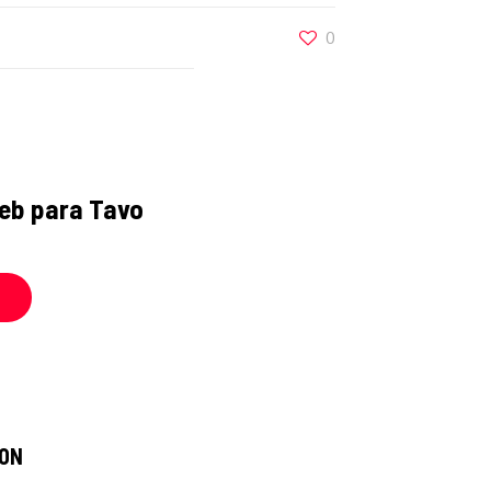
0
eb para Tavo
ON